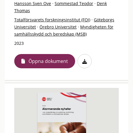
Hansson Sven Ove
·
Sommestad Teodor
·
Denk
Thomas
Totalförsvarets forskningsinstitut (FOI)
·
Göteborgs
Universitet
·
Örebro Universitet
·
Myndigheten för
samhällsskydd och beredskap (MSB)
2023
Öppna dokument