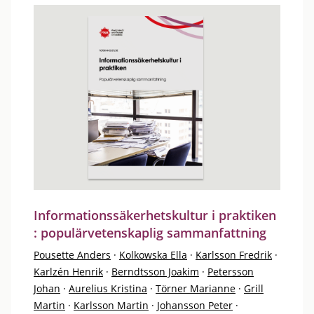
Informationssäkerhetskultur i praktiken
: populärvetenskaplig sammanfattning
Pousette Anders
·
Kolkowska Ella
·
Karlsson Fredrik
·
Karlzén Henrik
·
Berndtsson Joakim
·
Petersson
Johan
·
Aurelius Kristina
·
Törner Marianne
·
Grill
Martin
·
Karlsson Martin
·
Johansson Peter
·