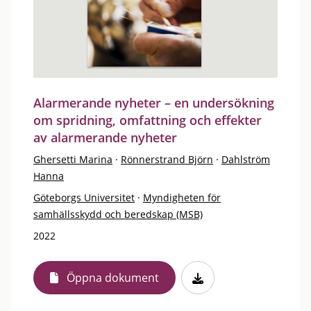
Alarmerande nyheter – en undersökning
om spridning, omfattning och effekter
av alarmerande nyheter
Ghersetti Marina
·
Rönnerstrand Björn
·
Dahlström
Hanna
Göteborgs Universitet
·
Myndigheten för
samhällsskydd och beredskap (MSB)
2022
Öppna dokument