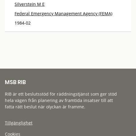
Silverstein M E
Federal Emergency Management Agency (FEMA)
1984-02
MSB RIB
RIB är ett beslutsstöd för räddningstjänst som ger stöd
hela vägen från planering av framtida insatser till att
fatta rätt beslut när olyckan är framme.
Tillgänglighet
Cookies