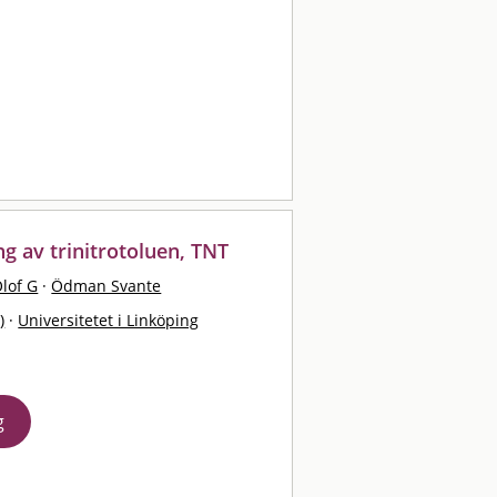
g av trinitrotoluen, TNT
Olof G
·
Ödman Svante
)
·
Universitetet i Linköping
g