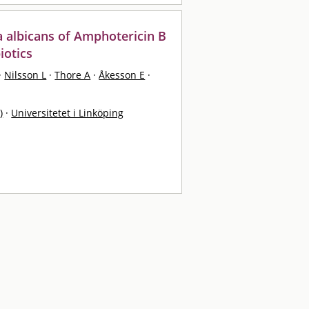
da albicans of Amphotericin B
iotics
·
Nilsson L
·
Thore A
·
Åkesson E
·
)
·
Universitetet i Linköping