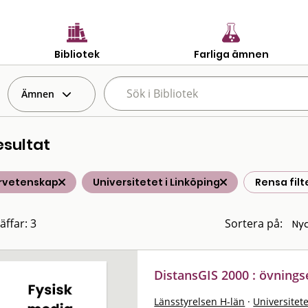
Bibliotek
Farliga ämnen
Ämnen
esultat
rvetenskap
Universitetet i Linköping
Rensa filt
äffar: 3
Sortera på:
DistansGIS 2000 : övning
Länsstyrelsen H-län
·
Universitete