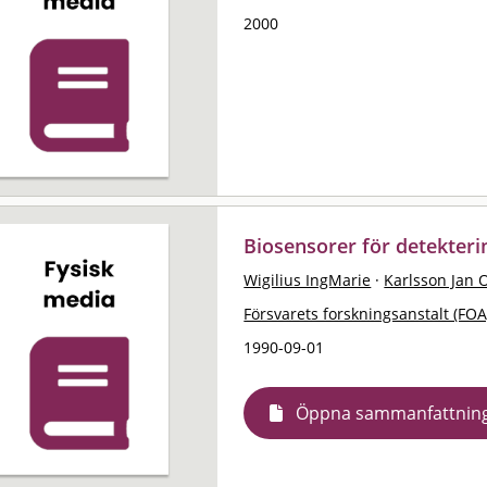
2000
Biosensorer för detekterin
Wigilius IngMarie
·
Karlsson Jan 
Försvarets forskningsanstalt (FOA
1990-09-01
Öppna sammanfattnin