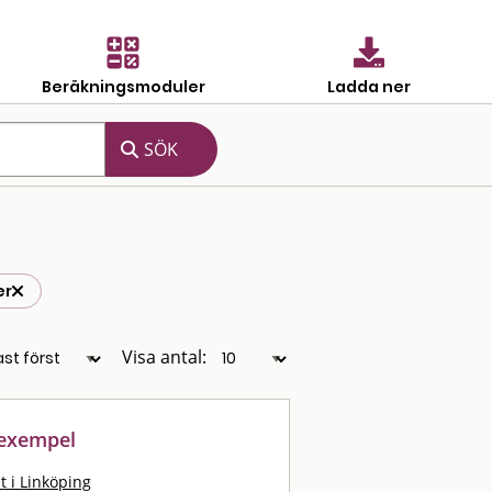
Beräkningsmoduler
Ladda ner
er
Visa antal:
sexempel
t i Linköping