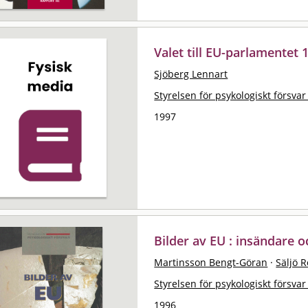
Valet till EU-parlamentet 
Sjöberg Lennart
Styrelsen för psykologiskt försvar
1997
Bilder av EU : insändare o
Martinsson Bengt-Göran
·
Säljö 
Styrelsen för psykologiskt försvar
1996