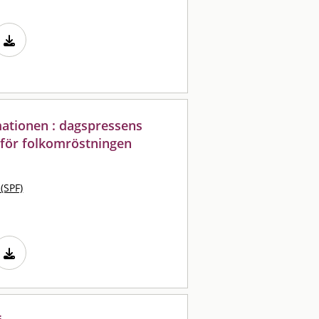
ationen : dagspressens
nför folkomröstningen
 (SPF)