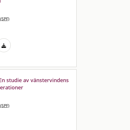
i
 (SPF)
 En studie av vänstervindens
erationer
 (SPF)