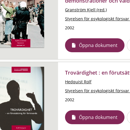
demonstrationer och vå
Granström Kjell (red.)
Styrelsen för psykologiskt försvar
2002
Öppna dokument
Trovärdighet : en förutsä
Hedquist Rolf
Styrelsen för psykologiskt försvar
2002
Öppna dokument