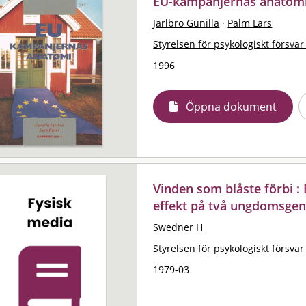
EU-kampanjernas anatom
Jarlbro Gunilla
·
Palm Lars
Styrelsen för psykologiskt försvar
1996
Öppna dokument
Vinden som blåste förbi :
effekt på två ungdomsgen
Swedner H
Styrelsen för psykologiskt försvar
1979-03