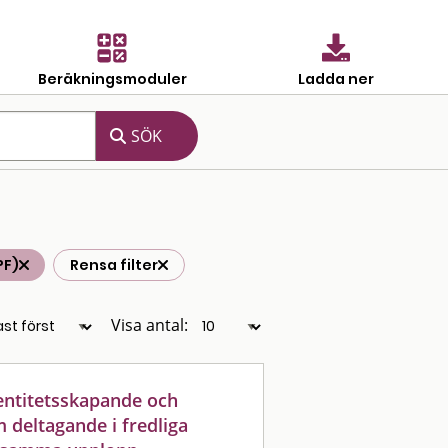
Beräkningsmoduler
Ladda ner
PF)
Rensa filter
Visa antal:
entitetsskapande och
 deltagande i fredliga