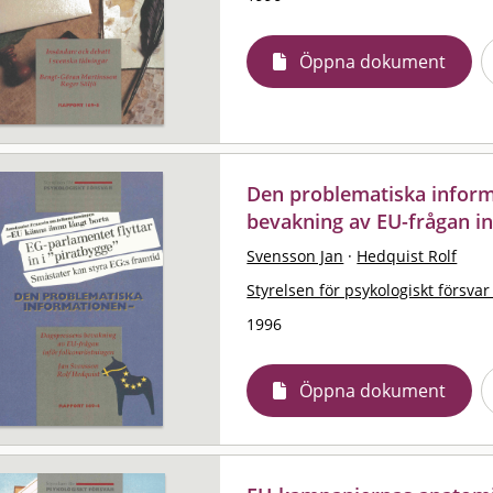
Öppna dokument
Den problematiska inform
bevakning av EU-frågan i
Svensson Jan
·
Hedquist Rolf
Styrelsen för psykologiskt försvar
1996
Öppna dokument