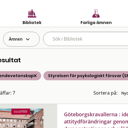
Bibliotek
Farliga ämnen
Ämnen
esultat
endevetenskap
Styrelsen för psykologiskt försvar (S
äffar: 7
Sortera på:
Göteborgskravallerna : id
attitydförändringar genom