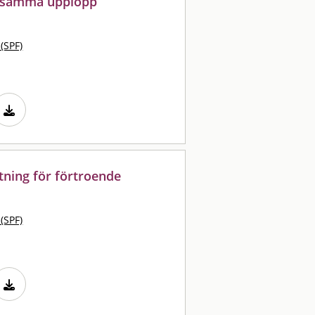
ldsamma upplopp
 (SPF)
ttning för förtroende
 (SPF)