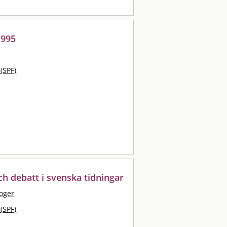
1995
 (SPF)
ch debatt i svenska tidningar
Roger
 (SPF)