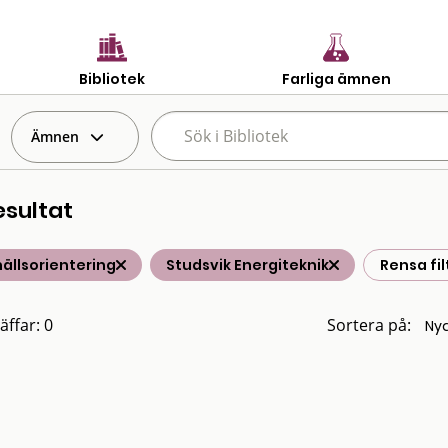
Bibliotek
Farliga ämnen
Ämnen
esultat
ällsorientering
Studsvik Energiteknik
Rensa fil
äffar: 0
Sortera på: