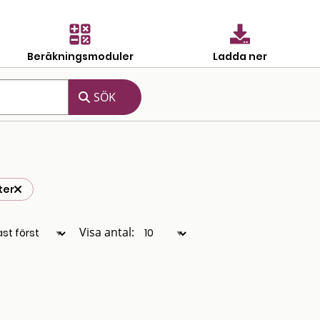
Beräkningsmoduler
Ladda ner
ter
Visa antal: