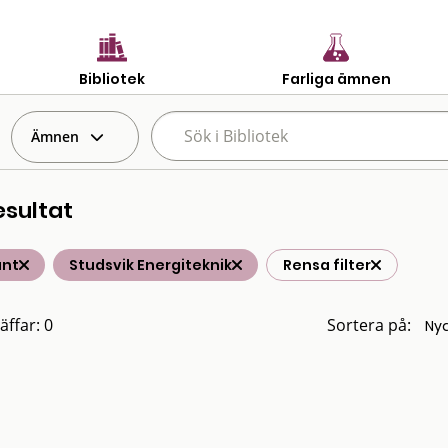
Bibliotek
Farliga ämnen
Ämnen
esultat
änt
Studsvik Energiteknik
Rensa filter
äffar: 0
Sortera på: