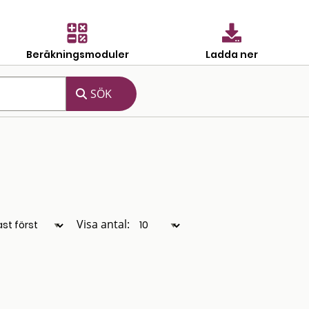
Beräkningsmoduler
Ladda ner
Visa antal: