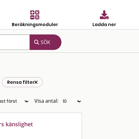
Beräkningsmoduler
Ladda ner
Rensa filter
Visa antal:
s känslighet