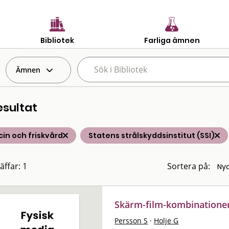
Bibliotek
Farliga ämnen
Ämnen
esultat
in och friskvård
Statens strålskyddsinstitut (SSI)
äffar: 1
Sortera på:
Skärm-film-kombinationer
Persson S
·
Holje G