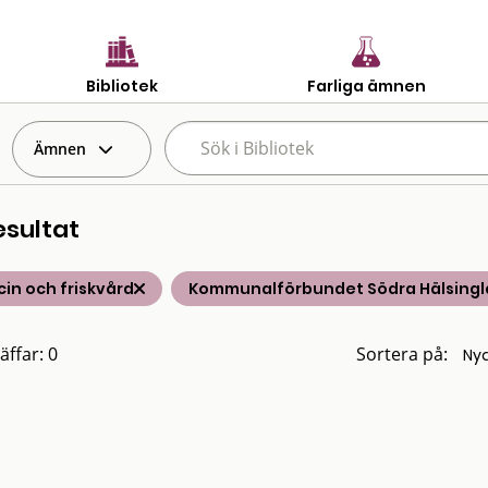
Bibliotek
Farliga ämnen
Ämnen
esultat
in och friskvård
Kommunalförbundet Södra Hälsing
äffar: 0
Sortera på: