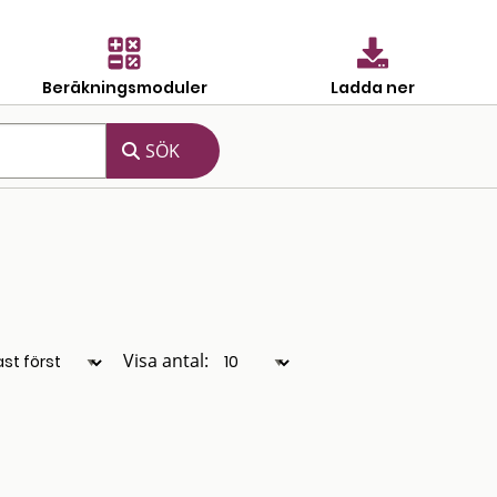
Beräkningsmoduler
Ladda ner
Visa antal: