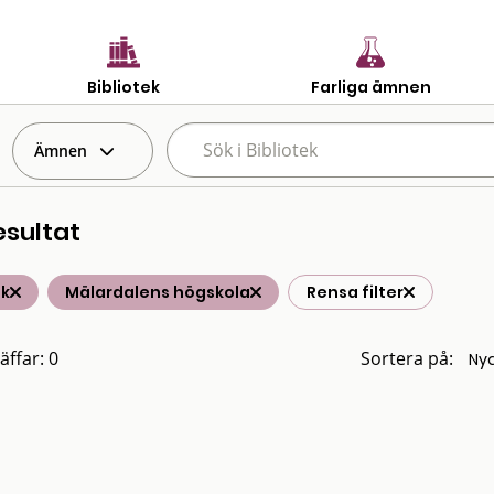
Bibliotek
Farliga ämnen
Ämnen
esultat
ik
Mälardalens högskola
Rensa filter
äffar: 0
Sortera på: