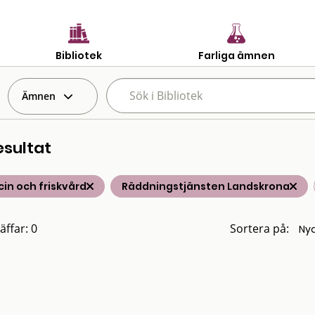
Bibliotek
Farliga ämnen
Ämnen
esultat
in och friskvård
Räddningstjänsten Landskrona
äffar: 0
Sortera på: