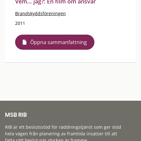
Vem... jag?: En film om ansvar
Brandskyddsföreningen
2011
Öppna sammanfattning
MSB RIB
RIB är ett beslutsstöd för räddningstjänst som ger stöd
hela vägen från planering av framtida insatser till att
fatta rätt beslut när olyckan är framme.