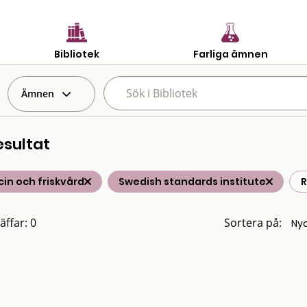
Bibliotek
Farliga ämnen
Ämnen
esultat
in och friskvård
Swedish standards institute
R
äffar: 0
Sortera på: