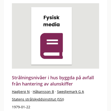
Strålningsnivåer i hus byggda på avfall
från hantering av alunskiffer
Hagberg N
·
Håkansson B
·
Swedjemark G A
Statens strålskyddsinstitut (SSI)
1979-01-22