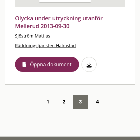
Olycka under utryckning utanför
Mellerud 2013-09-30
Sjöström Mattias
Räddningstjänsten Halmstad
Öppna dokument
1
2
3
4