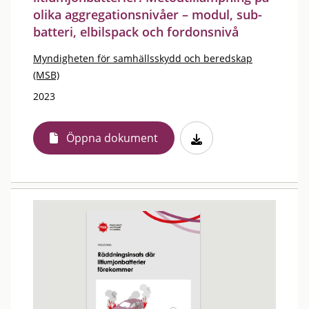
olika aggregationsnivåer – modul, sub-
batteri, elbilspack och fordonsnivå
Myndigheten för samhällsskydd och beredskap
(MSB)
2023
Öppna dokument