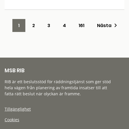
1
2
3
4
161
Nästa
MSB RIB
RIB är ett beslutsstöd för räddningstjänst som ger stöd
hela vägen från planering av framtida insatser till att
fatta rätt beslut när olyckan är framme.
Tillgänglighet
Cookies