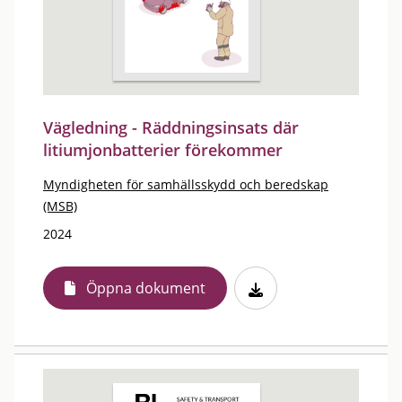
Vägledning - Räddningsinsats där
litiumjonbatterier förekommer
Myndigheten för samhällsskydd och beredskap
(MSB)
2024
Öppna dokument