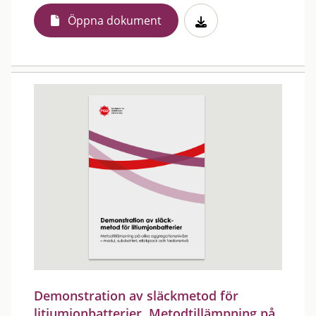
Öppna dokument
Demonstration av släckmetod för
litiumjonbatterier. Metodtillämpning på