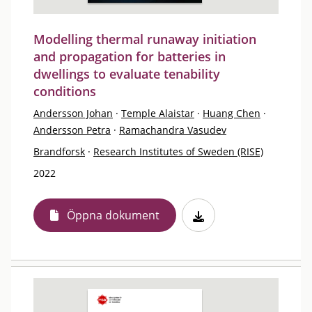
Modelling thermal runaway initiation
and propagation for batteries in
dwellings to evaluate tenability
conditions
Andersson Johan
·
Temple Alaistar
·
Huang Chen
·
Andersson Petra
·
Ramachandra Vasudev
Brandforsk
·
Research Institutes of Sweden (RISE)
2022
Öppna dokument