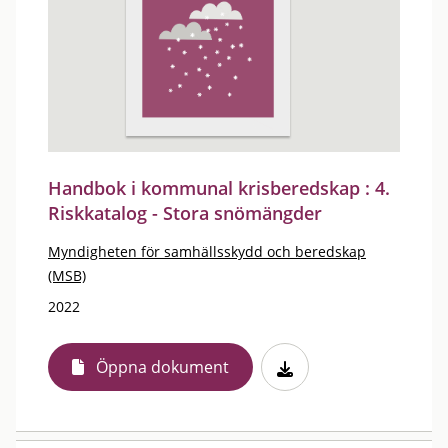
Handbok i kommunal krisberedskap : 4.
Riskkatalog - Stora snömängder
Myndigheten för samhällsskydd och beredskap
(MSB)
2022
Öppna dokument