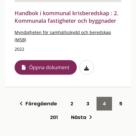
Handbok i kommunal krisberedskap : 2.
Kommunala fastigheter och byggnader
Myndigheten för samhällsskydd och beredskap
(MSB)
2022
Öppna dokument
Föregående
2
3
4
5
201
Nästa