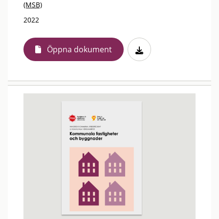
(MSB)
2022
Öppna dokument