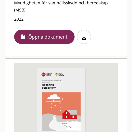
Myndigheten för samhällsskydd och beredskap
(MSB)
2022
Öppna dokument