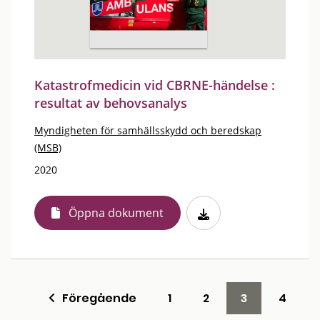
Katastrofmedicin vid CBRNE-händelse :
resultat av behovsanalys
Myndigheten för samhällsskydd och beredskap
(MSB)
2020
Öppna dokument
Föregående
1
2
3
4