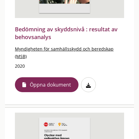
Bedömning av skyddsnivå : resultat av
behovsanalys
Myndigheten för samhällsskydd och beredskap
(MSB)
2020
Öppna dokument