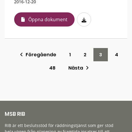
2016-12-20
Öppna dokument
Föregående
1
2
3
4
48
Nästa
MSB RIB
RIB är ett beslutsstöd för räddningstjänst som ger stöd
hela vägen från planering av framtida insatser till att