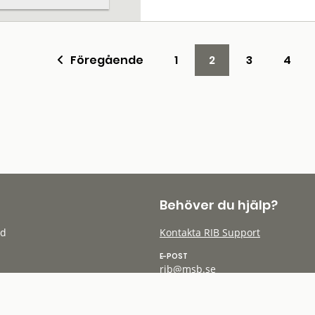
Föregående
1
2
3
4
Behöver du hjälp?
öd
Kontakta RIB Support
E-POST
rib@msb.se