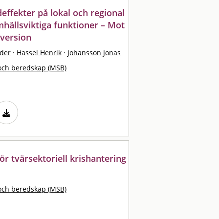
ffekter på lokal och regional
hällsviktiga funktioner – Mot
version
der
·
Hassel Henrik
·
Johansson Jonas
och beredskap (MSB)
ör tvärsektoriell krishantering
och beredskap (MSB)