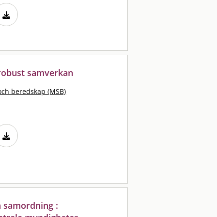
 robust samverkan
och beredskap (MSB)
h samordning :