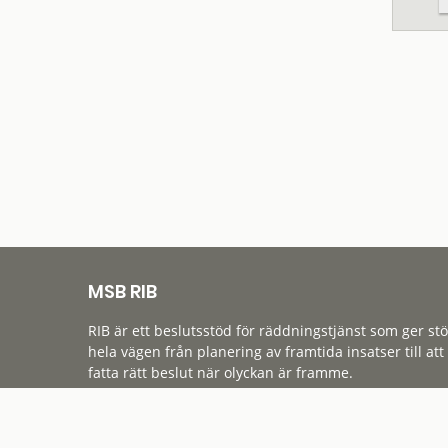
MSB RIB
RIB är ett beslutsstöd för räddningstjänst som ger st
hela vägen från planering av framtida insatser till att
fatta rätt beslut när olyckan är framme.
Tillgänglighet
Cookies