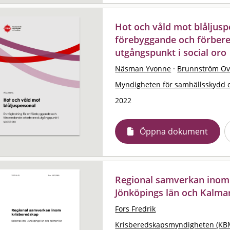
Hot och våld mot blåljuspe
förebyggande och förber
utgångspunkt i social oro
Näsman Yvonne
·
Brunnström O
Myndigheten för samhällsskydd 
2022
Öppna dokument
Regional samverkan inom 
Jönköpings län och Kalmar
Fors Fredrik
Krisberedskapsmyndigheten (KB