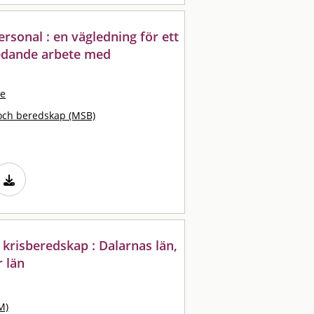
rsonal : en vägledning för ett
edande arbete med
ve
och beredskap (MSB)
krisberedskap : Dalarnas län,
 län
M)