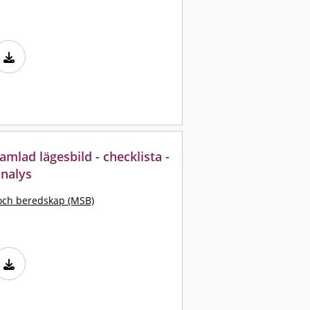
lad lägesbild - checklista -
nalys
och beredskap (MSB)