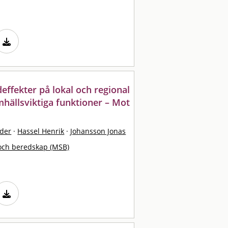
ffekter på lokal och regional
hällsviktiga funktioner – Mot
der
·
Hassel Henrik
·
Johansson Jonas
och beredskap (MSB)