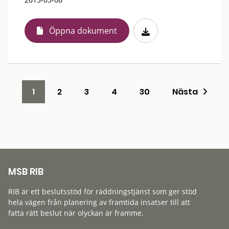
Öppna dokument
1
2
3
4
30
Nästa
MSB RIB
RIB är ett beslutsstöd för räddningstjänst som ger stöd
hela vägen från planering av framtida insatser till att
fatta rätt beslut när olyckan är framme.