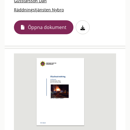
Gusstafsson Dan
Räddningstjänsten Nybro
Öppna dokument