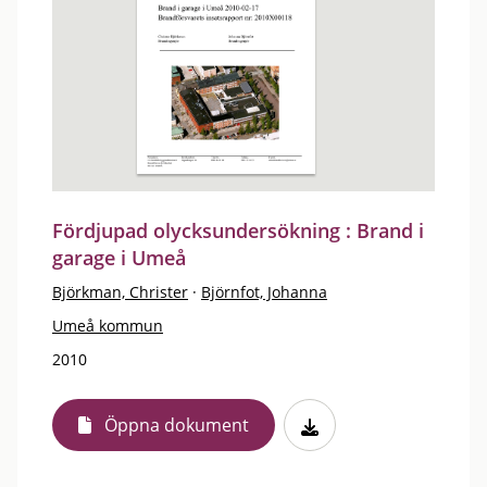
Fördjupad olycksundersökning : Brand i
garage i Umeå
Björkman, Christer
·
Björnfot, Johanna
Umeå kommun
2010
Öppna dokument