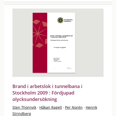
Brand i arbetslok i tunnelbana i
Stockholm 2009 : Fördjupad
olycksundersökning
Sten Thörnvik
·
Håkan Ragell
·
Per Norén
·
Henrik
Strindberg