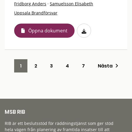
Fridborg Anders
·
Samuelsson Elisabeth
Uppsala Brandförsvar
Öppna dokument
1
2
3
4
7
Nästa
MSB RIB
RIB är ett beslutsstöd för räddningstjänst som ger stöd
hela vägen från planering av framtida insatser till att