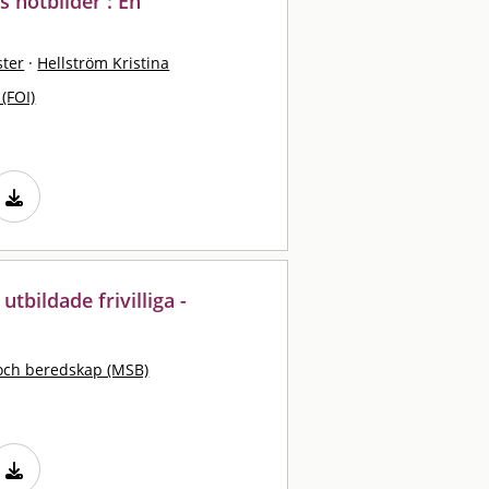
 hotbilder : En
ster
·
Hellström Kristina
 (FOI)
tbildade frivilliga -
och beredskap (MSB)