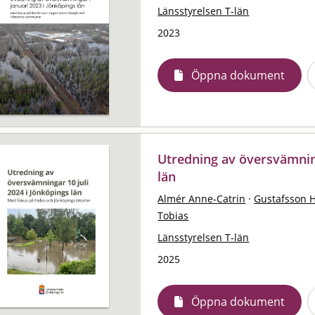
Länsstyrelsen T-län
2023
Öppna dokument
Utredning av översvämning
län
Almér Anne-Catrin
·
Gustafsson 
Tobias
Länsstyrelsen T-län
2025
Öppna dokument