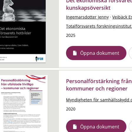
Det ekonomiska försvarets
kunskapsöversikt
Ingemarsdotter Jenny
·
Veibäck E
Totalförsvarets forskningsinstitut
2025
Öppna dokument
Personalförstärkning från u
kommuner och regioner
Myndigheten för samhällsskydd 
2020
Öppna dokument