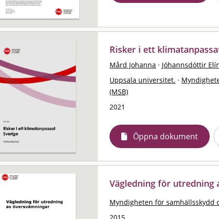
Risker i ett klimatanpassa
Mård Johanna
·
Jóhannsdóttir El
Uppsala universitet.
·
Myndighete
(MSB)
2021
Öppna dokument
Vägledning för utredning
Myndigheten för samhällsskydd 
2015