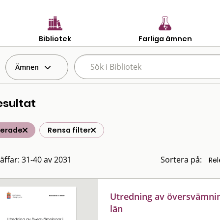
Bibliotek
Farliga ämnen
Ämnen
esultat
terade
Rensa filter
räffar: 31-40 av 2031
Sortera på:
Utredning av översvämning
län