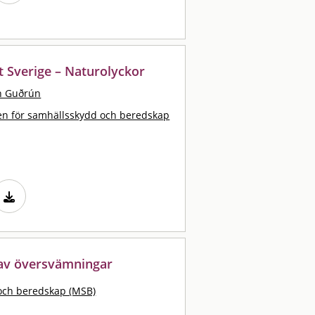
t Sverige – Naturolyckor
ín Guðrún
n för samhällsskydd och beredskap
 av översvämningar
och beredskap (MSB)