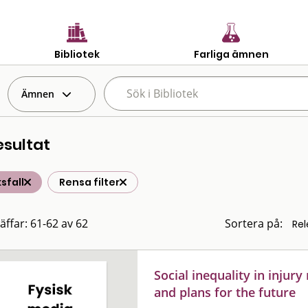
Bibliotek
Farliga ämnen
Ämnen
esultat
sfall
Rensa filter
räffar: 61-62 av 62
Sortera på:
Social inequality in injur
and plans for the future