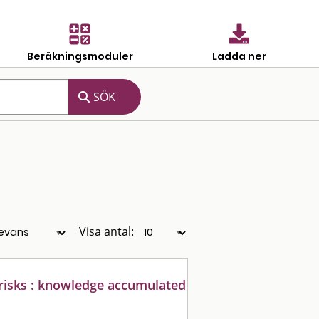
Beräkningsmoduler
Ladda ner
Visa antal:
y risks : knowledge accumulated