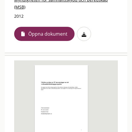
(MSB)
2012
Öppna dokument