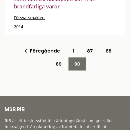
brandfarliga varor
Försvarsmakten
2014
Föregående
1
87
88
89
90
MSB RIB
RIB är ett beslutsstöd för räddningstjänst som ger stöd
hela vägen från planering av framtida insatser till att