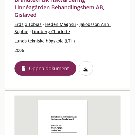
Linnéagården Behandlingshem AB,
Gislaved
Erdsjö Tobias
·
Hedén Magnsu
·
Jakobsson Ann-
Sophie
·
Lindberg Charlotte
Lunds tekniska högskola (LTH)
2006
Öppna dokument