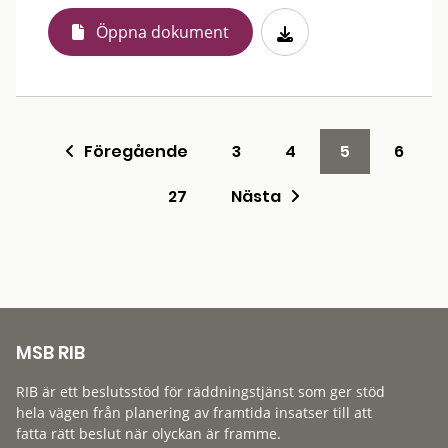
Öppna dokument
Föregående
3
4
5
6
27
Nästa
MSB RIB
RIB är ett beslutsstöd för räddningstjänst som ger stöd
hela vägen från planering av framtida insatser till att
fatta rätt beslut när olyckan är framme.