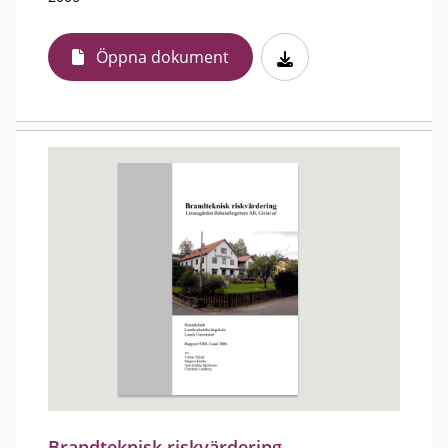
Öppna dokument
Brandteknisk riskvärdering