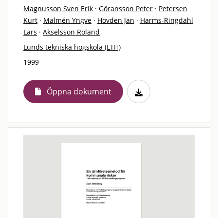
Magnusson Sven Erik
·
Göransson Peter
·
Petersen
Kurt
·
Malmén Yngve
·
Hovden Jan
·
Harms-Ringdahl
Lars
·
Akselsson Roland
Lunds tekniska högskola (LTH)
1999
Öppna dokument