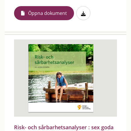
Öppna dokument
Risk- och sårbarhetsanalyser : sex goda