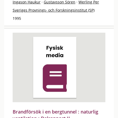
Ingason Haukur
·
Gustavsson Sören
·
Werling Per
Sveriges Provnings- och Forskningsinstitut (SP)
1995
Brandförsök i en bergtunnel : naturlig