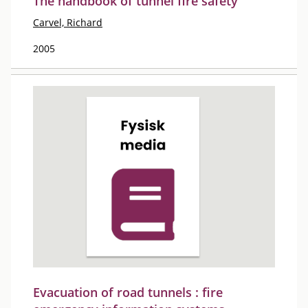
The handbook of tunnel fire safety
Carvel, Richard
2005
Evacuation of road tunnels : fire