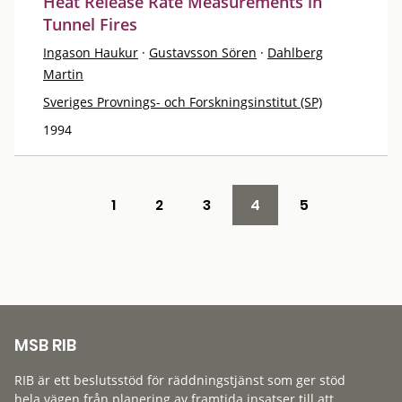
Heat Release Rate Measurements in
Tunnel Fires
Ingason Haukur
·
Gustavsson Sören
·
Dahlberg
Martin
Sveriges Provnings- och Forskningsinstitut (SP)
1994
1
2
3
4
5
MSB RIB
RIB är ett beslutsstöd för räddningstjänst som ger stöd
hela vägen från planering av framtida insatser till att