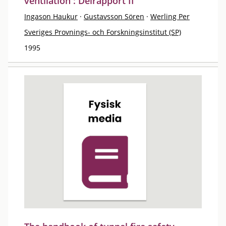
ventilation : Delrapport II
Ingason Haukur
·
Gustavsson Sören
·
Werling Per
Sveriges Provnings- och Forskningsinstitut (SP)
1995