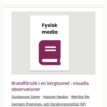
Brandförsök i en bergtunnel : visuella
observationer
Gustavsson Sören
·
Ingason Haukur
·
Werling Per
Sveriges Provnings- och Forskningsinstitut (SP)