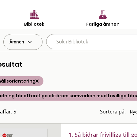
Bibliotek
Farliga ämnen
Ämnen
esultat
ällsorientering
dning för offentliga aktörers samverkan med frivilliga fö
äffar: 5
Sortera på:
1. Så bidrar frivilliga til