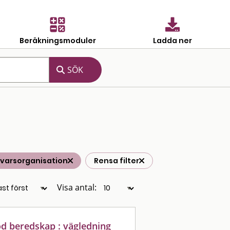
Beräkningsmoduler
Ladda ner
rsvarsorganisation
Rensa filter
Visa antal:
l god beredskap : vägledning