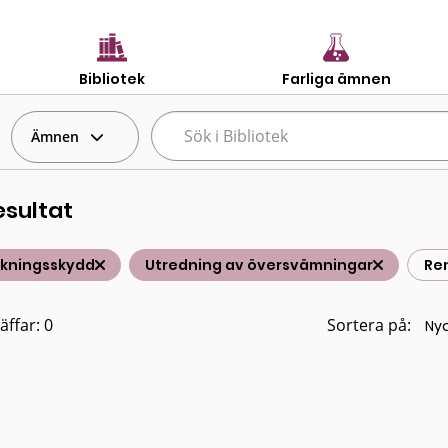
Bibliotek
Farliga ämnen
Ämnen
esultat
lkningsskydd
Utredning av översvämningar
Ren
äffar: 0
Sortera på: