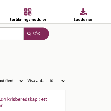
Beräkningsmoduler
Ladda ner
Visa antal:
2:4 krisberedskap ; ett
ar