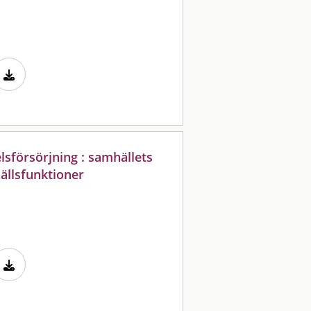
sförsörjning : samhällets
ällsfunktioner