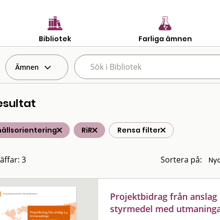
Bibliotek
Farliga ämnen
Ämnen
esultat
ällsorientering
RiR
Rensa filter
äffar: 3
Sortera på:
Projektbidrag från anslag 
styrmedel med utmaning