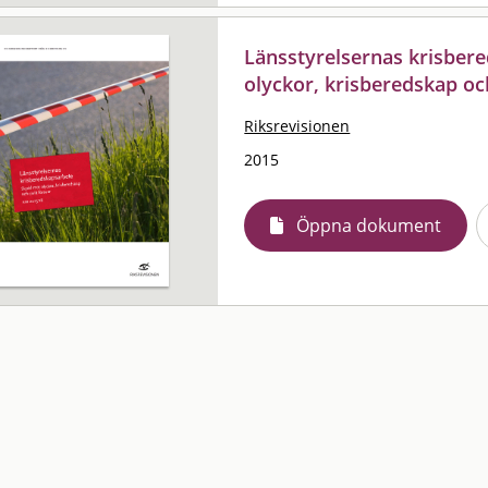
Länsstyrelsernas krisber
olyckor, krisberedskap och
Riksrevisionen
2015
Öppna dokument