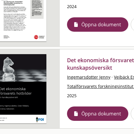
2024
Öppna dokument
Det ekonomiska försvarets
kunskapsöversikt
Ingemarsdotter Jenny
·
Veibäck E
Totalförsvarets forskningsinstitut
2025
Öppna dokument