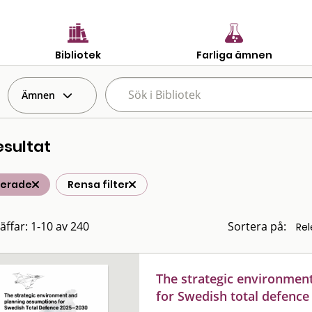
Bibliotek
Farliga ämnen
Ämnen
esultat
terade
Rensa filter
räffar: 1-10 av 240
Sortera på:
The strategic environmen
for Swedish total defenc