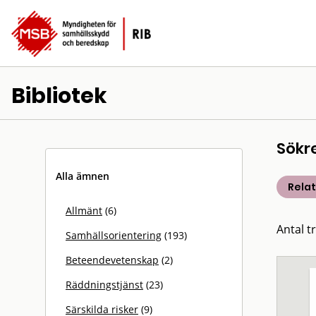
Bibliotek
Sökr
Alla ämnen
Rela
Allmänt
(6)
Antal t
Samhällsorientering
(193)
Beteendevetenskap
(2)
Räddningstjänst
(23)
Särskilda risker
(9)