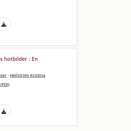
 hotbilder : En
ster
·
Hellström Kristina
 (FOI)