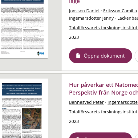
läge
Jonsson Daniel
·
Eriksson Camilla
Ingemarsdotter Jenny
·
Lackenba
Totalförsvarets forskningsinstitut
2023
Öppna dokument
Hur påverkar ett Natomedl
Perspektiv från Norge o
Bennesved Peter
·
Ingemarsdotte
Totalförsvarets forskningsinstitut
2023