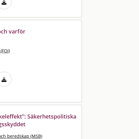
och varför
 (FOI)
keleffekt”: Säkerhetspolitiska
gsskyddet
och beredskap (MSB)