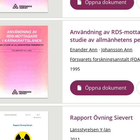
Öppna dokument
Användning av RDS-mottag
studie av allmänhetens pe
Enander Ann
·
Johansson Ann
Försvarets forskningsanstalt (FOA
1995
Öppna dokument
Rapport Övning Sievert
Länsstyrelsen Y-län
2011