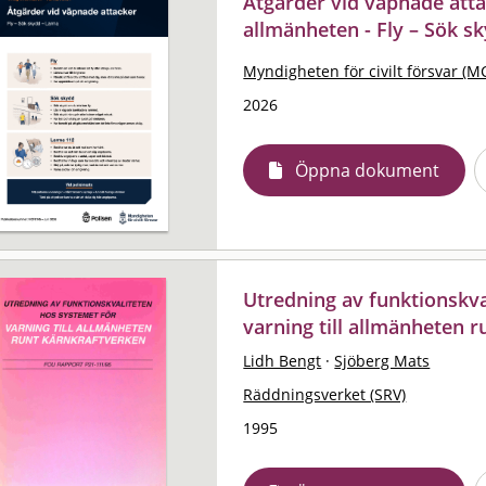
Åtgärder vid väpnade atta
allmänheten - Fly – Sök s
Myndigheten för civilt försvar (M
2026
Öppna dokument
Utredning av funktionskva
varning till allmänheten 
Lidh Bengt
·
Sjöberg Mats
Räddningsverket (SRV)
1995