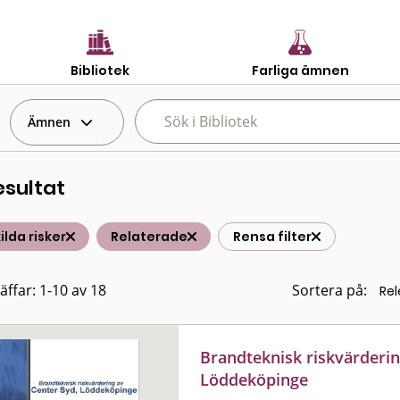
Bibliotek
Farliga ämnen
Ämnen
esultat
ilda risker
Relaterade
Rensa filter
äffar: 1-10 av 18
Sortera på:
Brandteknisk riskvärderin
Löddeköpinge