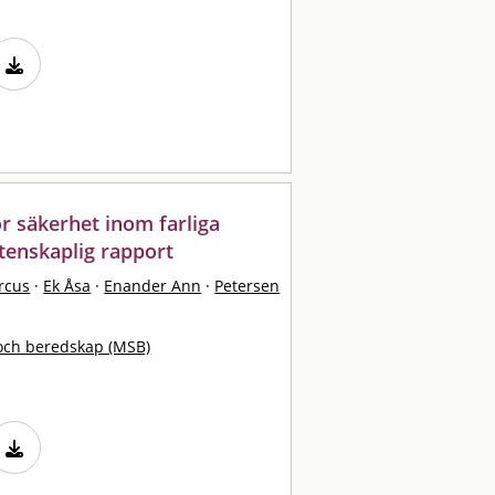
ör säkerhet inom farliga
tenskaplig rapport
rcus
·
Ek Åsa
·
Enander Ann
·
Petersen
och beredskap (MSB)