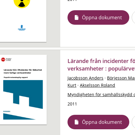
Öppna dokument
Lärande från incidenter f
verksamheter : populärve
Jacobsson Anders
·
Börjesson Ma
Kurt
·
Akselsson Roland
Myndigheten för samhällsskydd 
2011
Öppna dokument