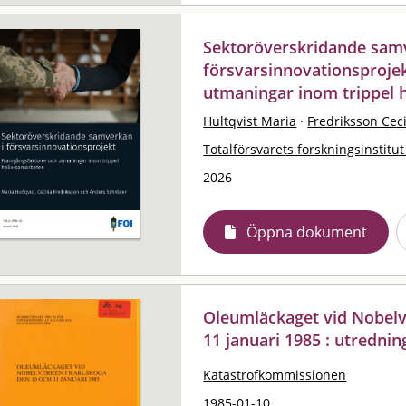
Sektoröverskridande sam
försvarsinnovationsproje
utmaningar inom trippel 
Hultqvist Maria
·
Fredriksson Ceci
Totalförsvarets forskningsinstitut
2026
Öppna dokument
Oleumläckaget vid Nobelv
11 januari 1985 : utredni
Katastrofkommissionen
1985-01-10