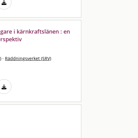
are i kärnkraftslänen : en
rspektiv
)
·
Räddningsverket (SRV)