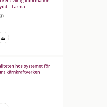
cker : viktig information
kydd – Larma
CF)
liteten hos systemet för
runt kärnkraftverken