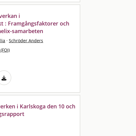
verkan i
kt : Framgångsfaktorer och
helix-samarbeten
lia
·
Schröder Anders
 (FOI)
erken i Karlskoga den 10 och
ngsrapport