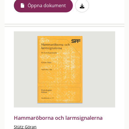
Öppna dokument
Hammaröborna och larmsignalerna
Stütz Göran