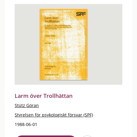
Larm över Trollhättan
Stütz Göran
Styrelsen för psykologiskt försvar (SPF)
1988-06-01