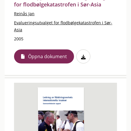
for flodbølgekatastrofen i Sør-Asia
Reinås Jan
Evalueringsutvalget for flodbølgekatastrofen i Sør-
Asia
2005
Öppna dokument