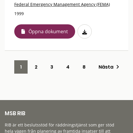
Federal Emergency Management Agency (FEMA)
1999
Öppna dokument
1
2
3
4
8
Nästa
MSB RIB
RIB är ett beslutsstöd för räddningstjänst som ger stöd
hela vägen från planering av framtida insatser till att