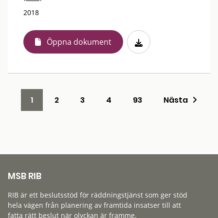
2018
Öppna dokument
1
2
3
4
93
Nästa
MSB RIB
RIB är ett beslutsstöd för räddningstjänst som ger stöd
hela vägen från planering av framtida insatser till att
fatta rätt beslut när olyckan är framme.