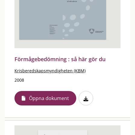
Förmågebedömning : så här gör du
Krisberedskapsmyndigheten (KBM)
2008
Öppna dokument