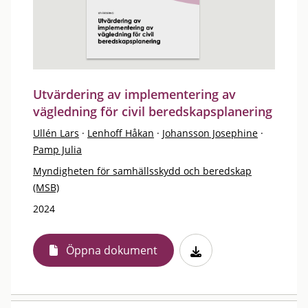
Utvärdering av implementering av
vägledning för civil beredskapsplanering
Ullén Lars
·
Lenhoff Håkan
·
Johansson Josephine
·
Pamp Julia
Myndigheten för samhällsskydd och beredskap
(MSB)
2024
Öppna dokument