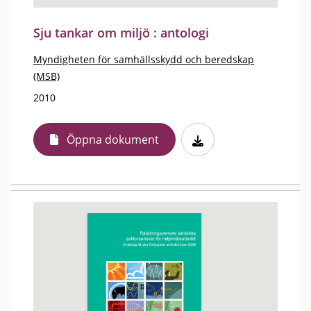
Sju tankar om miljö : antologi
Myndigheten för samhällsskydd och beredskap
(MSB)
2010
Öppna dokument