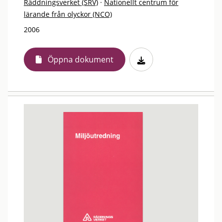
Räddningsverket (SRV)
·
Nationellt centrum för
lärande från olyckor (NCO)
2006
Öppna dokument