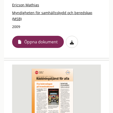
Ericson Mathias
Myndigheten för samhällsskydd och beredskap
(MSB)
2009
Öppna dokument