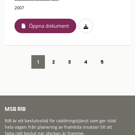
2007
Öppna dokument
1
2
3
4
5
MSB RIB
RIB är ett beslutsstöd för räddningstjänst som ger stöd
hela vägen från planering av framtida insatser till att
fatta rätt beslut när olyckan är framme.