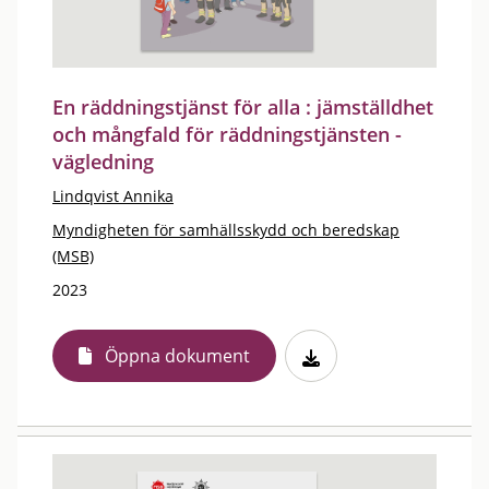
En räddningstjänst för alla : jämställdhet
och mångfald för räddningstjänsten -
vägledning
Lindqvist Annika
Myndigheten för samhällsskydd och beredskap
(MSB)
2023
Öppna dokument