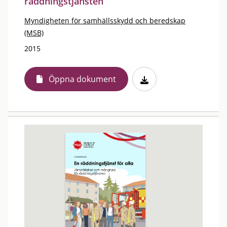
räddningstjänsten
Myndigheten för samhällsskydd och beredskap
(MSB)
2015
Öppna dokument