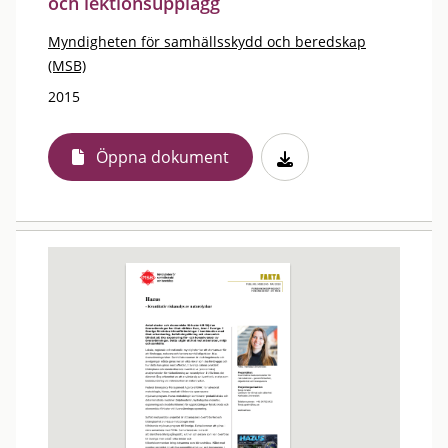
och lektionsupplägg
Myndigheten för samhällsskydd och beredskap
(MSB)
2015
Öppna dokument