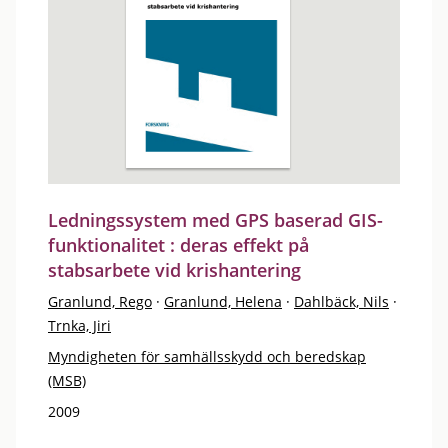
Ledningssystem med GPS baserad GIS-
funktionalitet : deras effekt på
stabsarbete vid krishantering
Granlund, Rego
·
Granlund, Helena
·
Dahlbäck, Nils
·
Trnka, Jiri
Myndigheten för samhällsskydd och beredskap
(MSB)
2009