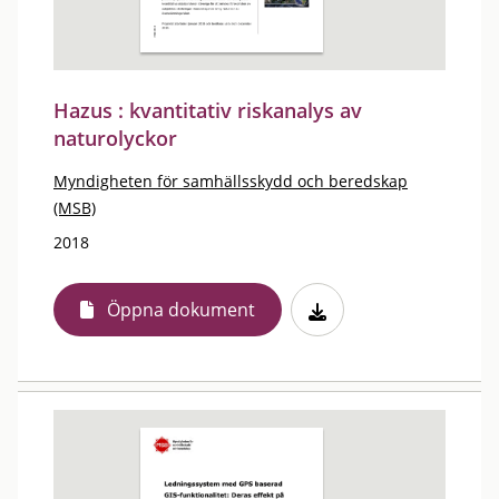
Hazus : kvantitativ riskanalys av
naturolyckor
Myndigheten för samhällsskydd och beredskap
(MSB)
2018
Öppna dokument