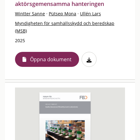
aktörsgemensamma hanteringen
Wintter Sanne
·
Pütsep Mona
·
Ullén Lars
Myndigheten för samhällsskydd och beredskap
(MSB)
2025
Öppna dokument