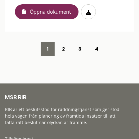
Öppna dokument
1
2
3
4
MSB RIB
RIB är ett beslutsstöd för räddningstjänst som ger stöd
hela vägen från planering av framtida insatser till att
fatta rätt beslut när olyckan är framme.
Tillgänglighet