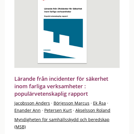
Lärande från incidenter för säkerhet
inom farliga verksamheter :
populärvetenskaplig rapport
Jacobsson Anders
·
Börjesson Marcus
·
Ek Åsa
·
Enander Ann
·
Petersen Kurt
·
Akselsson Roland
Myndigheten för samhällsskydd och beredskap
(MSB)