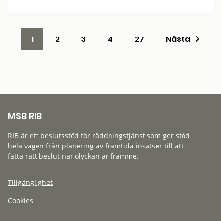
1
2
3
4
27
Nästa
MSB RIB
RIB är ett beslutsstöd för räddningstjänst som ger stöd
hela vägen från planering av framtida insatser till att
fatta rätt beslut när olyckan är framme.
Tillgänglighet
Cookies