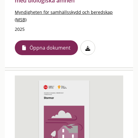
med biologiska ämnen
Myndigheten för samhällsskydd och beredskap
(MSB)
2025
Öppna dokument