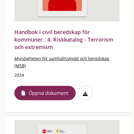
Handbok i civil beredskap för
kommuner : 4. Riskkatalog - Terrorism
och extremism
Myndigheten för samhällsskydd och beredskap
(MSB)
2024
Öppna dokument