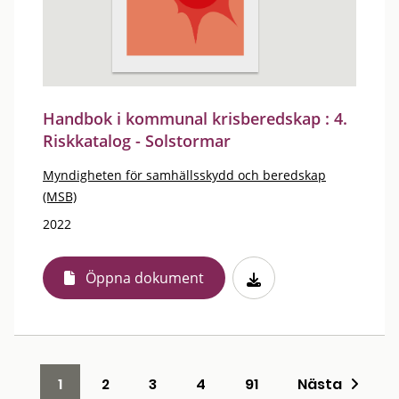
Handbok i kommunal krisberedskap : 4.
Riskkatalog - Solstormar
Myndigheten för samhällsskydd och beredskap
(MSB)
2022
Öppna dokument
1
2
3
4
91
Nästa