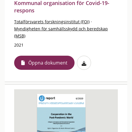
Kommunal organisation för Covid-19-
respons
Totalförsvarets forskningsinstitut (FOI)
·
Myndigheten för samhällsskydd och beredskap
(MSB)
2021
Öppna dokument