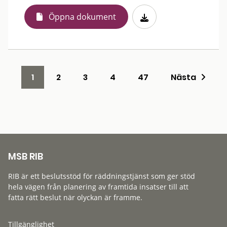
Öppna dokument
1
2
3
4
47
Nästa
MSB RIB
RIB är ett beslutsstöd för räddningstjänst som ger stöd
hela vägen från planering av framtida insatser till att
fatta rätt beslut när olyckan är framme.
Tillgänglighet