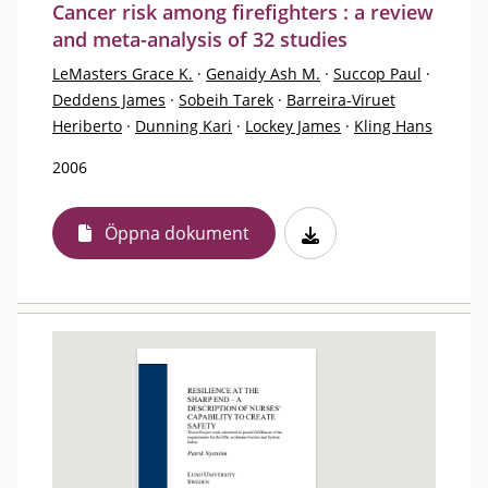
Cancer risk among firefighters : a review
and meta-analysis of 32 studies
LeMasters Grace K.
·
Genaidy Ash M.
·
Succop Paul
·
Deddens James
·
Sobeih Tarek
·
Barreira-Viruet
Heriberto
·
Dunning Kari
·
Lockey James
·
Kling Hans
2006
Öppna dokument