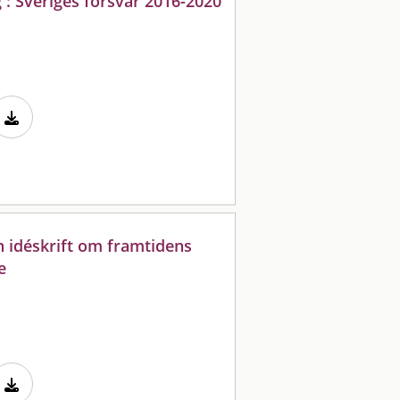
g : Sveriges försvar 2016-2020
n idéskrift om framtidens
e