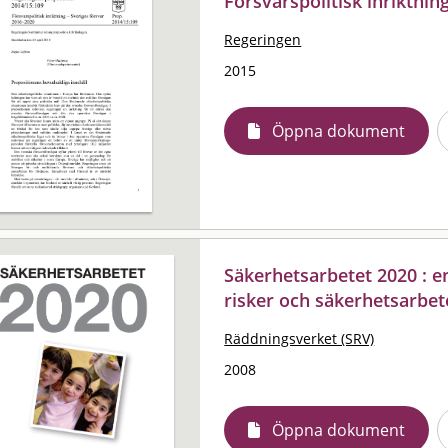
Försvarspolitisk inriktnin
Regeringen
2015
Öppna dokument
Säkerhetsarbetet 2020 : e
risker och säkerhetsarbet
Räddningsverket (SRV)
2008
Öppna dokument