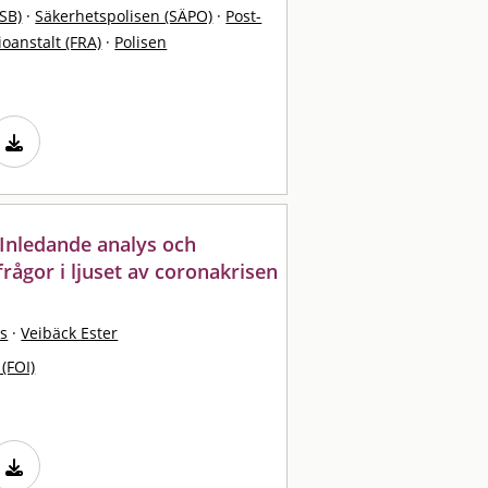
SB)
·
Säkerhetspolisen (SÄPO)
·
Post-
ioanstalt (FRA)
·
Polisen
 Inledande analys och
rågor i ljuset av coronakrisen
s
·
Veibäck Ester
 (FOI)