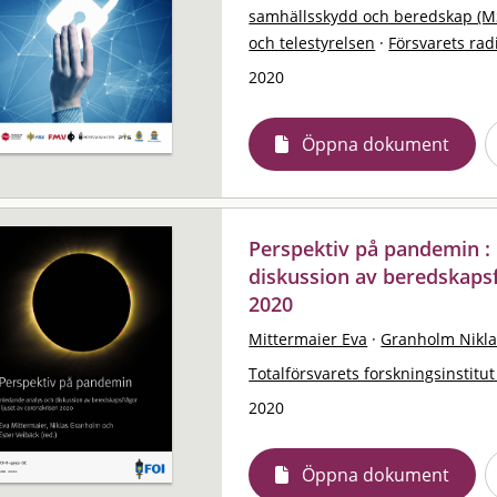
samhällsskydd och beredskap (M
och telestyrelsen
·
Försvarets rad
2020
Öppna dokument
Perspektiv på pandemin :
diskussion av beredskapsf
2020
Mittermaier Eva
·
Granholm Nikla
Totalförsvarets forskningsinstitut
2020
Öppna dokument