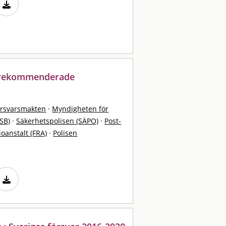
: rekommenderade
örsvarsmakten
·
Myndigheten för
SB)
·
Säkerhetspolisen (SÄPO)
·
Post-
ioanstalt (FRA)
·
Polisen