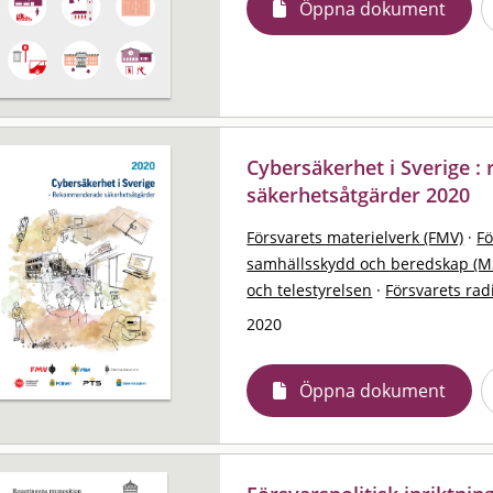
Öppna dokument
Cybersäkerhet i Sverige 
säkerhetsåtgärder 2020
Försvarets materielverk (FMV)
·
F
samhällsskydd och beredskap (M
och telestyrelsen
·
Försvarets rad
2020
Öppna dokument