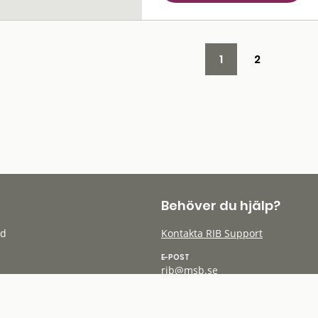
1
2
Behöver du hjälp?
öd
Kontakta RIB Support
E-POST
rib@msb.se