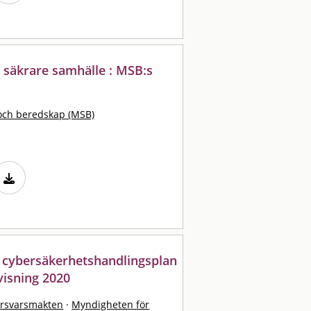
t säkrare samhälle : MSB:s
och beredskap (MSB)
 cybersäkerhetshandlingsplan
visning 2020
örsvarsmakten
·
Myndigheten för