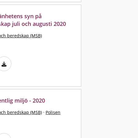
änhetens syn på
ap juli och augusti 2020
och beredskap (MSB)
entlig miljö - 2020
och beredskap (MSB)
·
Polisen