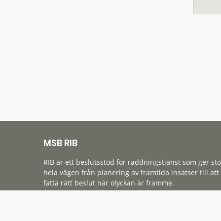
MSB RIB
RIB är ett beslutsstöd för räddningstjänst som ger st
hela vägen från planering av framtida insatser till att
fatta rätt beslut när olyckan är framme.
Tillgänglighet
Cookies