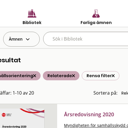
Bibliotek
Farliga ämnen
Ämnen
esultat
ällsorientering
Relaterade
Rensa filter
äffar: 1-10 av 20
Sortera på:
Årsredovisning 2020
Myndigheten för samhällsskydd 