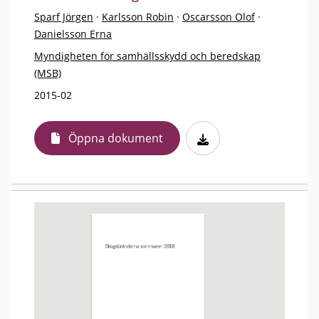
Sparf Jörgen
·
Karlsson Robin
·
Oscarsson Olof
·
Danielsson Erna
Myndigheten för samhällsskydd och beredskap
(MSB)
2015-02
Öppna dokument