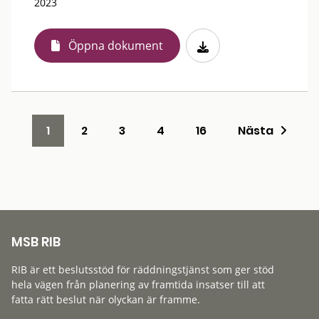
2023
Öppna dokument
1
2
3
4
16
Nästa
MSB RIB
RIB är ett beslutsstöd för räddningstjänst som ger stöd
hela vägen från planering av framtida insatser till att
fatta rätt beslut när olyckan är framme.