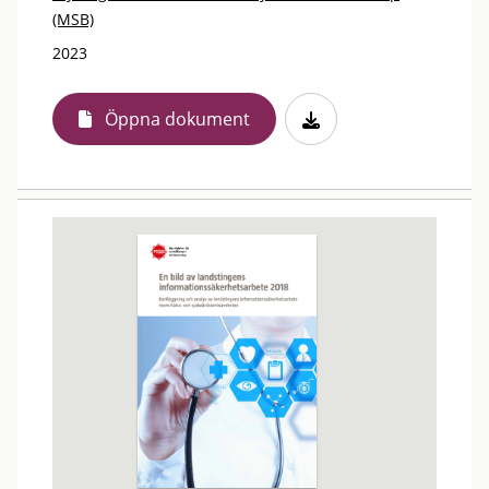
(MSB)
2023
Öppna dokument