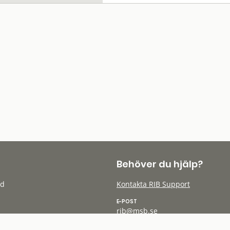
Behöver du hjälp?
öd
Kontakta RIB Support
E-POST
rib@msb.se