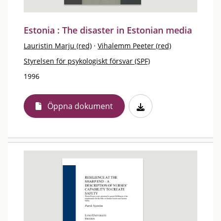
Estonia : The disaster in Estonian media
Lauristin Marju (red)
·
Vihalemm Peeter (red)
Styrelsen för psykologiskt försvar (SPF)
1996
Öppna dokument