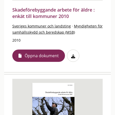
Skadeförebyggande arbete för äldre :
enkät till kommuner 2010
Sveriges kommuner och landsting
·
Myndigheten för
samhällsskydd och beredskap (MSB)
2010
Öppna dokument