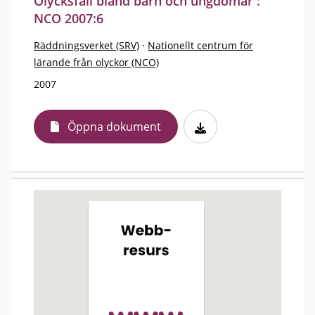
Olycksfall bland barn och ungdomar :
NCO 2007:6
Räddningsverket (SRV)
·
Nationellt centrum för
lärande från olyckor (NCO)
2007
Öppna dokument