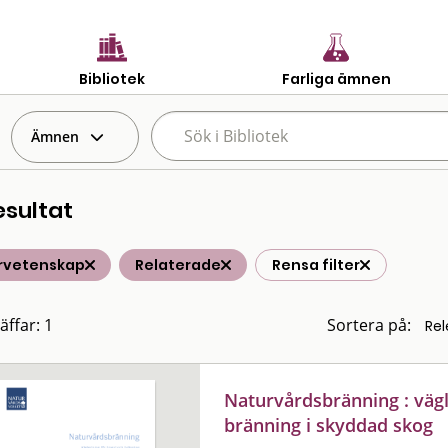
Bibliotek
Farliga ämnen
Ämnen
esultat
rvetenskap
Relaterade
Rensa filter
äffar: 1
Sortera på:
Naturvårdsbränning : väg
bränning i skyddad skog