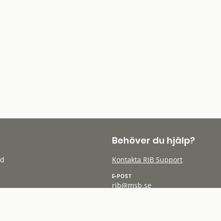
Behöver du hjälp?
öd
Kontakta RIB Support
E-POST
rib@msb.se