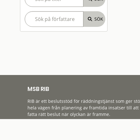
MSB RIB
RIB är ett beslutsstöd för räddningstjänst som ger st
hela vägen från planering av framtida insatser till att
fatta rätt beslut när olyckan är framme.
Tillgänglighet
Cookies