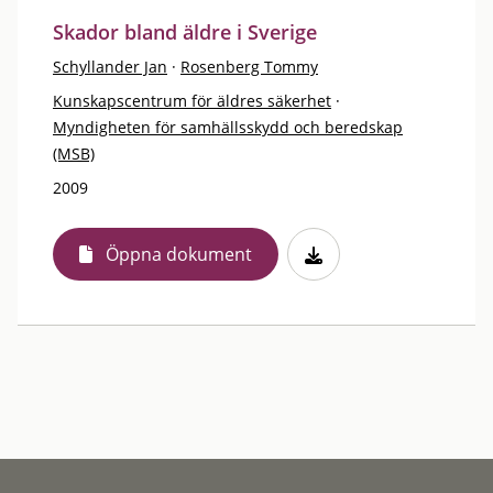
Skador bland äldre i Sverige
Schyllander Jan
·
Rosenberg Tommy
Kunskapscentrum för äldres säkerhet
·
Myndigheten för samhällsskydd och beredskap
(MSB)
2009
Öppna dokument