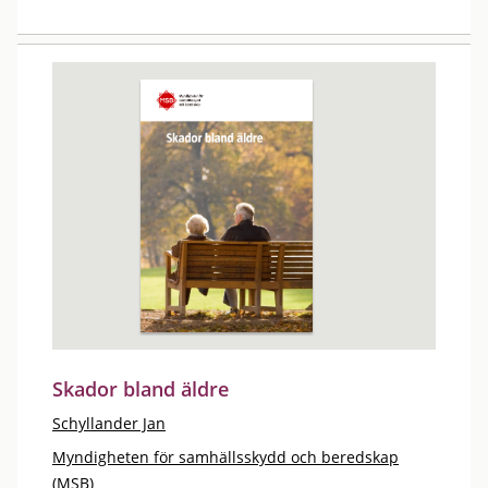
Skador bland äldre
Schyllander Jan
Myndigheten för samhällsskydd och beredskap
(MSB)