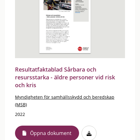
Resultatfaktablad Sårbara och
resursstarka - äldre personer vid risk
och kris
Myndigheten för samhällsskydd och beredskap
(MSB)
2022
Öppna dokument